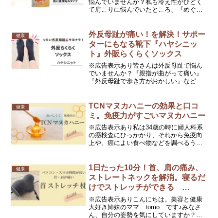
悩んでいませんか？私も冷え性がひどく
て肩こりに悩んでいたところ、『めぐり
ズム 蒸気の温熱シート』を両肩に貼っ
て一日過ごしたところ、翌日の肩こりが
楽になっていて驚きました！！肩こり
外反母趾が痛い！を解決！サポー
健康
が、こんなに楽になるならも...
ターにもなる靴下『ハヤシニッ
ト』外販らくらくソックス
※広告表示あり皆さんは外反母趾で悩ん
でいませんか？『親指が曲がって痛い』
『外反母趾で歩き方がおかしい』など、
悩みはありませんか？色々な外反母趾の
ケア用品がありますが、外反母趾用の靴
下は試されたことがありますか？『ハヤ
TCNマヌカハニーの効果と口コ
健康
シニット』から出ている、...
ミ。免疫力がすごいマヌカハニー
※広告表示あり私は34歳の時に婦人科系
の癌検査にひっかかり、それから免疫向
上や、癌によい食べ物などを調べるうち
にTCNマヌカハニーに出会いました。
TCNマヌカハニーは一般のマヌカハニー
に比べて“天然抗菌成分”である“メチルグ
1日たった10分！首、肩の痛み、
健康
リオキサール（M...
ストレートネックを解消。寝るだ
けでストレッチができる
wawalagのりらっくび。
※広告表示ありこんにちは。美容と健康
大好き姉妹のママ tomo です♪みなさ
ん、自分の姿勢を気にしていますか？姿