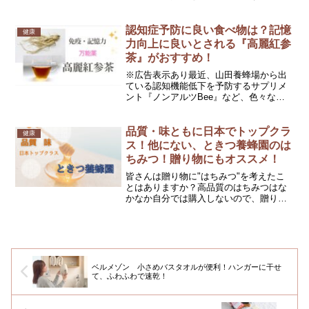
勢が悪いと、いくら美人でも、スタイル
が良くても台無しです。きちんと首はキ
レイなＳ字になっていますか？また、長
認知症予防に良い食べ物は？記憶
健康
時間のデスクワーク、...
力向上に良いとされる『高麗紅参
茶』がおすすめ！
※広告表示あり最近、山田養蜂場から出
ている認知機能低下を予防するサプリメ
ント『ノンアルツBee』など、色々なメ
ーカーから認知症予防に良いとされるサ
プリメントや食品が発売されているのを
目にします。誰しも、記憶力・認知機能
品質・味ともに日本でトップクラ
健康
の維持・向上に良い食べ...
ス！他にない、ときつ養蜂園のは
ちみつ！贈り物にもオススメ！
皆さんは贈り物に"はちみつ"を考えたこ
とはありますか？高品質のはちみつはな
かなか自分では購入しないので、贈り物
にオススメ！しかも、はちみつは賞味期
限も無いので喜ばれるプレゼントになる
こと間違いなし！！はちみつが好き、健
康志向、美容にこだわっ...
ベルメゾン 小さめバスタオルが便利！ハンガーに干せ
て、ふわふわで速乾！