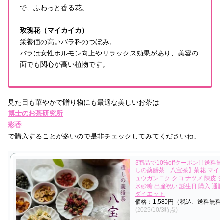
で、ふわっと香る花。
玫瑰花（マイカイカ）
栄養価の高いバラ科のつぼみ。
バラは女性ホルモン向上やリラックス効果があり、美容の
面でも関心が高い植物です。
見た目も華やかで贈り物にも最適な美しいお茶は
博士のお茶研究所
彩香
で購入することが多いので是非チェックしてみてくださいね。
3商品で10%offクーポン! ! 送料
しの薬膳茶 八宝茶】菊花 マイ
ュウガンニク クコ ナツメ 陳皮
氷砂糖 出産祝い 誕生日 購入 通販
ダイエット
価格：1,580円（税込、送料無料
(2025/10/3時点)