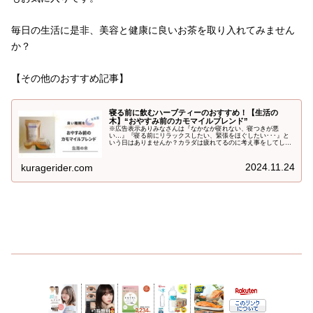
毎日の生活に是非、美容と健康に良いお茶を取り入れてみません
か？
【その他のおすすめ記事】
寝る前に飲むハーブティーのおすすめ！【生活の
木】“おやすみ前のカモマイルブレンド”
※広告表示ありみなさんは『なかなか寝れない、寝つきが悪
い…』『寝る前にリラックスしたい、緊張をほぐしたい･･･』と
いう日はありませんか？カラダは疲れてるのに考え事をしてしま
って、なかなか寝れない…しっかり睡眠を取らないと、体調も良
くないし、...
2024.11.24
kuragerider.com