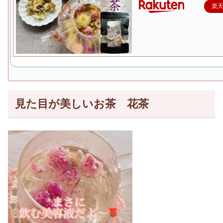
楽
見た目が美しいお茶 花茶