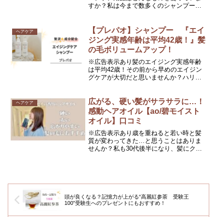
すか？私は今まで数多くのシャンプー、
コンディショナー、トリートメント、ヘ
アオイルヘアミルク、ヘアブラシ、頭皮
マッサージブラシ、シルクナイトキャッ
【プレパオ】シャンプー 『エイ
ヘアケア
プ、など…“美髪になるた...
ジング実感年齢は平均42歳！』髪
の毛ボリュームアップ！
※広告表示あり髪のエイジング実感年齢
は平均42歳！その前から早めのエイジン
グケアが大切だと思いませんか？ハリ、
コシ不足、ボリューム不足、薄毛、抜け
毛に悩む前からのケアが大切だと言われ
ています。ニオイ、フケ、かゆみが気に
広がる、硬い髪がサラサラに…！
ヘアケア
なる方はもしかすると洗...
感動ヘアオイル【ao/碧モイスト
オイル】口コミ
※広告表示あり歳を重ねると若い時と髪
質が変わってきた…と思うことはありま
せんか？私も30代後半になり、髪にクセ
が出始めた時にそう感じました。乾燥も
しやすく、まとまりにくくなり、さらに
乾燥して髪の毛がゴワゴワして手触りが
悪いと思うようになりま...
頭が良くなる？記憶力が上がる“高麗紅参茶 受験王
100”受験生へのプレゼントにもおすすめ！