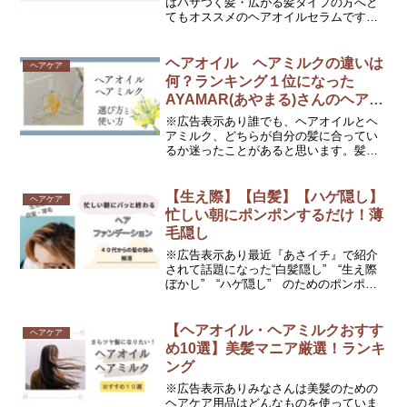
はパサつく髪・広がる髪タイプの方へと
てもオススメのヘアオイルセラムです。
私も髪の毛が太くて硬いので、パサつい
たり、広がったりするのが悩みでした
が、MARUヘアオイルセラムを使うとし
ヘアオイル ヘアミルクの違いは
ヘアケア
っとりサラサラになって...
何？ランキング１位になった
AYAMAR(あやまる)さんのヘアオ
イル
※広告表示あり誰でも、ヘアオイルとヘ
アミルク、どちらが自分の髪に合ってい
るか迷ったことがあると思います。髪の
悩みに合ったものを使うと髪の毛がさら
に美しくなります。この記事では、・ヘ
アオイル・ヘアミルクの使い方。・正し
【生え際】【白髪】【ハゲ隠し】
ヘアケア
い髪の乾かし方。・おすす...
忙しい朝にポンポンするだけ！薄
毛隠し
※広告表示あり最近『あさイチ』で紹介
されて話題になった“白髪隠し” “生え際
ぼかし” “ハゲ隠し” のためのポンポン
とするだけのヘアシャドウ。たくさんの
メーカーから数多くのヘアシャドウが出
ています。私が愛用しているのが、1,500
【ヘアオイル・ヘアミルクおすす
ヘアケア
円以下のコ...
め10選】美髪マニア厳選！ランキ
ング
※広告表示ありみなさんは美髪のための
ヘアケア用品はどんなものを使っていま