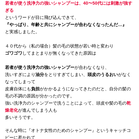
若者が使う洗浄力の強いシャンプーは、40〜50代には刺激が強す
ぎる
というワードが目に飛び込んできて、
『やっぱり、年齢と共にシャンプーが合わなくなったんだ…』
と実感しました。
４０代から（私の場合）髪の毛の状態が若い時と変わり
ゴワゴワ
してまとまりが無くなってきた原因は
若者が使う洗浄力の強いシャンプー
が合わなくなり、
洗いすぎにより
油分
をとりすぎてしまい、
頭皮のうるおい
がなく
なってしまって
皮膚自体にも
負担
がかかるようになってきたのだと、自分の髪の
毛の不調の原因が分かったのです。
強い洗浄力のシャンプーで洗うことによって、頭皮や髪の毛の
乾
燥老化
が進んでしまう人も
多いそうです。
そんな時に『オトナ女性のためのシャンプー』というキャッチコ
ピーに惹かれて