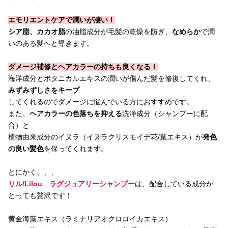
エモリエントケアで潤いが凄い！
シア脂、カカオ脂
の油脂成分が毛髪の乾燥を防ぎ、
なめらか
で潤
いのある髪へと導きます。
ダメージ補修とヘアカラーの持ちも良くなる！
海洋成分とボタニカルエキスの潤いが傷んだ髪を修復してくれ、
みずみずしさをキープ
してくれるのでダメージに悩んでいる方におすすめです。
また、
ヘアカラーの色落ちを抑える
洗浄成分（シャンプーに配
合）と
植物由来成分のイヌラ（イヌラクリスモイデ花/葉エキス）が
発色
の良い髪色
を保ってくれます。
とにかく、、、
リル/Lilou ラグジュアリーシャンプー
は、配合している成分が
とっても贅沢です！
黄金海藻エキス（ラミナリアオクロロイカエキス）