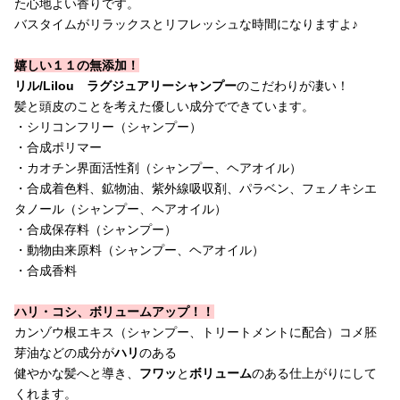
た心地よい香りです。
バスタイムがリラックスとリフレッシュな時間になりますよ♪
嬉しい１１の無添加！
リル/Lilou ラグジュアリーシャンプー
のこだわりが凄い！
髪と頭皮のことを考えた優しい成分でできています。
・シリコンフリー（シャンプー）
・合成ポリマー
・カオチン界面活性剤（シャンプー、ヘアオイル）
・合成着色料、鉱物油、紫外線吸収剤、パラベン、フェノキシエ
タノール（シャンプー、ヘアオイル）
・合成保存料（シャンプー）
・動物由来原料（シャンプー、ヘアオイル）
・合成香料
ハリ・コシ、ボリュームアップ！！
カンゾウ根エキス（シャンプー、トリートメントに配合）コメ胚
芽油などの成分が
ハリ
のある
健やかな髪へと導き、
フワッ
と
ボリューム
のある仕上がりにして
くれます。