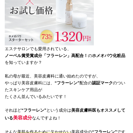
エステサロンでも愛用されている、
ノーベル賞受賞成分「フラーレン」高配合！
の
ホメオバウ化粧品
を知っていますか？
私の母が最近、美容皮膚科に通い始めたのですが、
やっぱり美容皮膚科には、
“フラーレン”
配合の
認証マーク
のつい
たスキンケア用品が
たくさん並んでいるみたいです！
それほど
“フラーレン”
という成分は
美容皮膚科医もオススメして
美容成分
いる
なんですよね！
そんな
美肌を作るために欠かせない
美容成分の
“フラーレン”
です