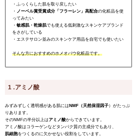
・ふっくらした肌を取り戻したい
・
ノーベル賞受賞成分「フラーレン」高配合
の化粧品を使
ってみたい
・
敏感肌・乾燥肌
でも使える低刺激なスキンケアブランド
をさがしている
・エステサロン並みのスキンケア用品を自宅でも使いたい
そんな方におすすめのホメオバウ化粧品です。
1 .アミノ酸
みずみずしく透明感がある肌には
NMF（天然保湿因子
）がたっぷ
りあります。
そのNMFの半分以上は
アミノ酸
からできています。
アミノ酸はコラーゲンなどタンパク質の主成分でもあり、
肌細胞
をつくるのに欠かせない役割をしています。