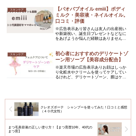
『クロワッサン』でも紹介されている
『信頼コスメ 夏の保湿部門』を受賞し
【バオバブオイル emiii】ボディ
スキンケア
た イミニファイン１００...
ミルク・美容液・ネイルオイル。
口コミ・評価
※広告表示あり皆さんは友人の出産祝い
や新築祝い、誕生日プレゼントなどなに
をあげようか悩んだ経験はありません
か？『せっかくならお洒落なスキンケア
ギフトがいい！』『人とかぶらないお洒
落なギフトを贈りたい！』という方にお
初心者におすすめのデリケートゾ
スキンケア
すすめのスキンケアギフトが...
ーン用ソープ【美容成分配合】
※楽天市場の広告表示ありお顔はしっか
り化粧水やクリームを使ってケアしてい
るけれど、デリケートゾーン、膣はケア
していない。という方は沢山いるように
感じます。なぜ、デリケートゾーンのケ
アが大切かと言うと、実はデリケートゾ
ーンも老けるからです。そ...
クレオズボーテ シャンプーを使ってみた！口コミと感想
（４０代女性）
まつ毛美容液の正しい塗り方！【まつ育歴10年、40代の
まつ育】