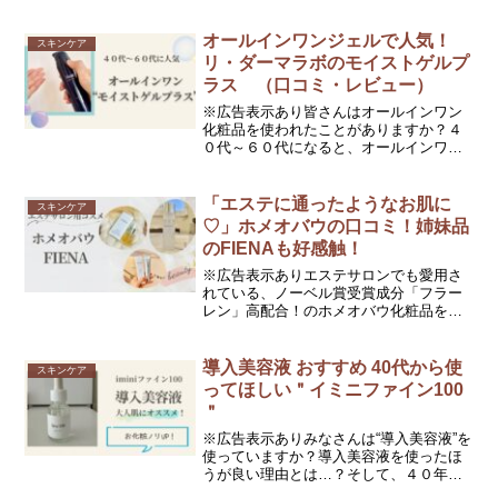
水、ボディケア用品のブランドHer lip to
BEAUTY、ランジェリーブランド
ROSIER（ロジア）、などがあ...
オールインワンジェルで人気！
スキンケア
リ・ダーマラボのモイストゲルプ
ラス （口コミ・レビュー）
※広告表示あり皆さんはオールインワン
化粧品を使われたことがありますか？４
０代～６０代になると、オールインワン
だけでは満足いかなくなるのでは？と思
ったりもしますよね？私もそうです。オ
ールインワンだけだと乾燥しそうなイメ
「エステに通ったようなお肌に
スキンケア
ージがありますよね。今回...
♡」ホメオバウの口コミ！姉妹品
のFIENAも好感触！
※広告表示ありエステサロンでも愛用さ
れている、ノーベル賞受賞成分「フラー
レン」高配合！のホメオバウ化粧品を知
っていますか？年齢に負けない肌のため
の、高機能スキンケアシリーズホメオバ
ウ化粧品は高機能成分入りの化粧品をコ
導入美容液 おすすめ 40代から使
スキンケア
スパよく使いたい方におす...
ってほしい＂イミニファイン100
＂
※広告表示ありみなさんは“導入美容液”を
使っていますか？導入美容液を使ったほ
うが良い理由とは…？そして、４０年以
上の歴史を持つマガジンハウスの雑誌