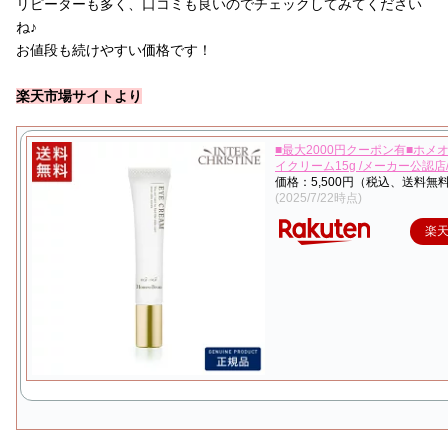
リピーターも多く、口コミも良いのでチェックしてみてください
ね♪
お値段も続けやすい価格です！
楽天市場サイトより
■最大2000円クーポン有■ホメ
イクリーム15g /メーカー公認店
価格：5,500円（税込、送料無料
(2025/7/22時点)
楽